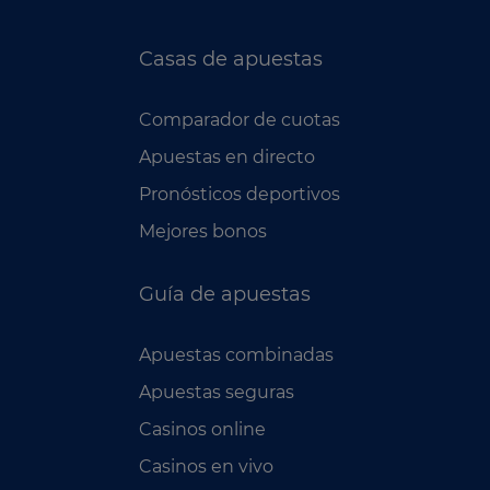
Casas de apuestas
Comparador de cuotas
Apuestas en directo
Pronósticos deportivos
Mejores bonos
Guía de apuestas
Apuestas combinadas
Apuestas seguras
Casinos online
Casinos en vivo