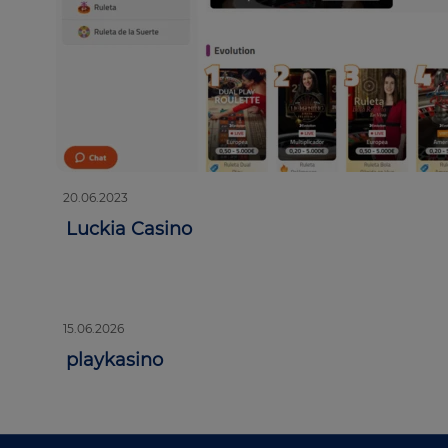
20.06.2023
Luckia Casino
15.06.2026
playkasino