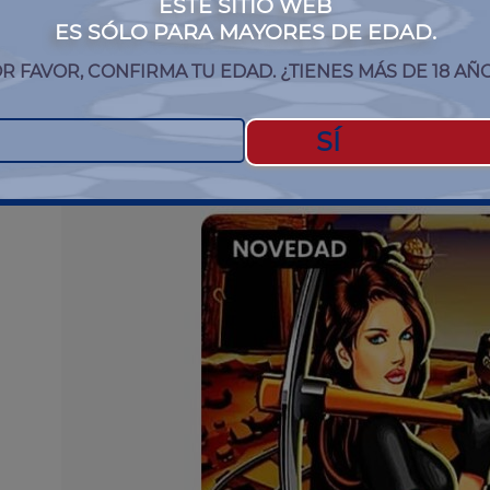
ESTE SITIO WEB
ES SÓLO PARA MAYORES DE EDAD.
R FAVOR, CONFIRMA TU EDAD. ¿TIENES MÁS DE 18 AÑ
SÍ