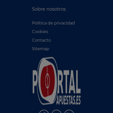
Sobre nosotros
Política de privacidad
Cookies
Contacto
Sitemap