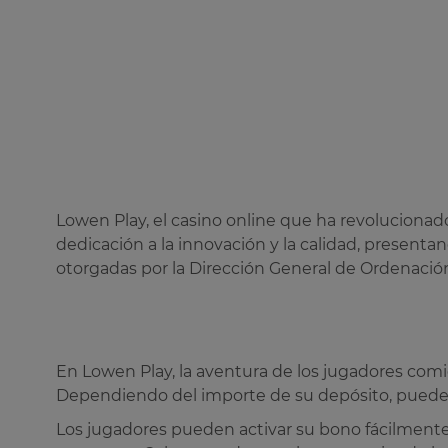
Lowen Play, el casino online que ha revolucionad
dedicación a la innovación y la calidad, present
otorgadas por la Dirección General de Ordenació
En Lowen Play, la aventura de los jugadores comie
Dependiendo del importe de su depósito, pueden r
Los jugadores pueden activar su bono fácilmente 