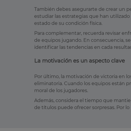
También debes asegurarte de crear un perf
estudiar las estrategias que han utilizado
estado de su condición física.
Para complementar, recuerda revisar enfre
de equipos jugando. En consecuencia, seg
identificar las tendencias en cada resulta
La motivación es un aspecto clave
Por último, la motivación de victoria en
eliminatoria. Cuando los equipos están p
moral de los jugadores.
Además, considera el tiempo que mantiene
de títulos puede ofrecer sorpresas. Por lo 