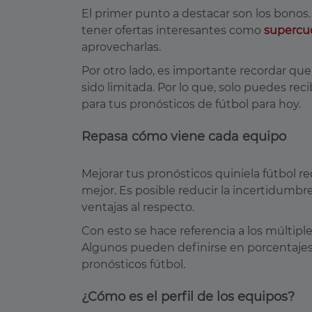
El primer punto a destacar son los bonos
tener ofertas interesantes como
supercu
aprovecharlas.
Por otro lado, es importante recordar qu
sido limitada. Por lo que, solo puedes rec
para tus pronósticos de fútbol para hoy.
Repasa cómo viene cada equipo
Mejorar tus pronósticos quiniela fútbol r
mejor. Es posible reducir la incertidumbre
ventajas al respecto.
Con esto se hace referencia a los múltipl
Algunos pueden definirse en porcentajes d
pronósticos fútbol.
¿Cómo es el perfil de los equipos?