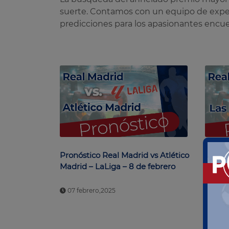
suerte. Contamos con un equipo de expert
predicciones para los apasionantes encuen
Pronóstico Real Madrid vs Atlético
Pronós
Madrid – LaLiga – 8 de febrero
Palmas
07 febrero,2025
17 en