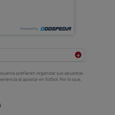
Powered by
usuarios prefieren organizar sus apuestas
riencia al apostar en fútbol. Por lo que,
s