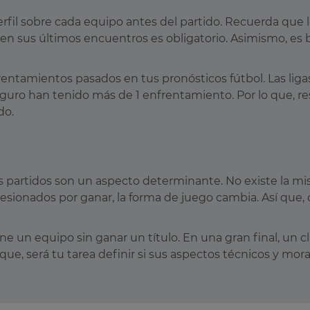
il sobre cada equipo antes del partido. Recuerda que lo
 en sus últimos encuentros es obligatorio. Asimismo, es b
ntamientos pasados en tus pronósticos fútbol. Las ligas
uro han tenido más de 1 enfrentamiento. Por lo que, re
do.
 los partidos son un aspecto determinante. No existe la 
resionados por ganar, la forma de juego cambia. Así que
 un equipo sin ganar un título. En una gran final, un c
que, será tu tarea definir si sus aspectos técnicos y mora