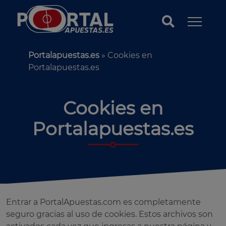
Portalapuestas.es
»
Cookies en
Portalapuestas.es
Cookies en
Portalapuestas.es
Entrar a PortalApuestas.com es completamente
seguro gracias al uso de cookies. Estos archivos son