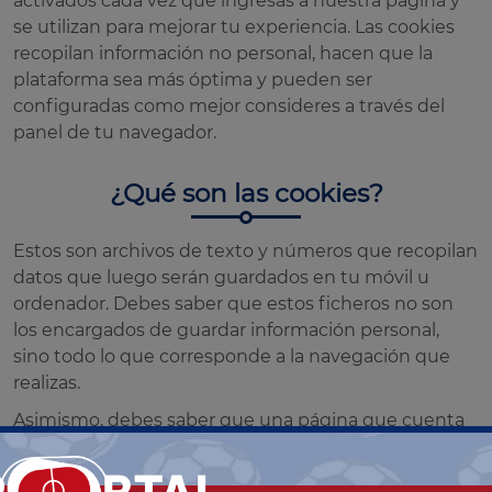
activados cada vez que ingresas a nuestra página y
se utilizan para mejorar tu experiencia. Las cookies
recopilan información no personal, hacen que la
plataforma sea más óptima y pueden ser
configuradas como mejor consideres a través del
panel de tu navegador.
¿Qué son las cookies?
Estos son archivos de texto y números que recopilan
datos que luego serán guardados en tu móvil u
ordenador. Debes saber que estos ficheros no son
los encargados de guardar información personal,
sino todo lo que corresponde a la navegación que
realizas.
Asimismo, debes saber que una página que cuenta
con cookies, resulta más óptima y eficaz que una
que no las posee.