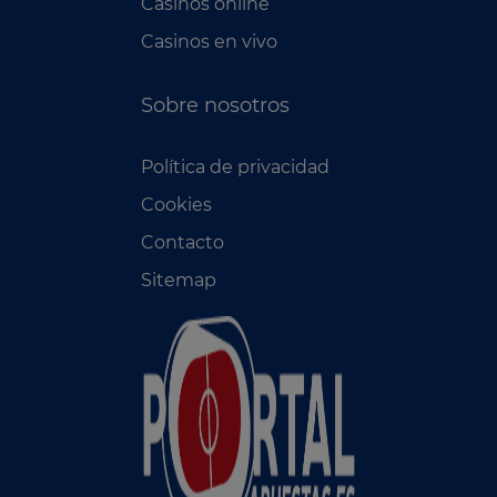
Casinos online
Casinos en vivo
Sobre nosotros
Política de privacidad
Cookies
Contacto
Sitemap