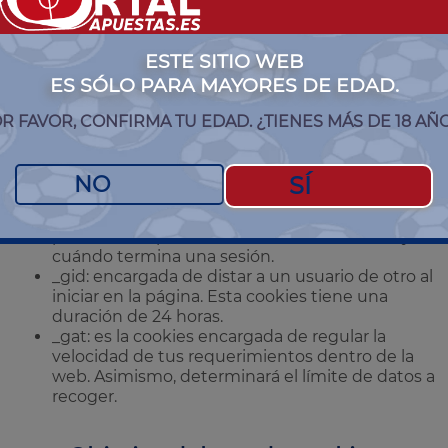
Tipos de cookies que usamos
ESTE SITIO WEB
ES SÓLO PARA MAYORES DE EDAD.
Existen 3 tipos de cookies que se utilizan en páginas
web que varían según sus períodos de
R FAVOR, CONFIRMA TU EDAD. ¿TIENES MÁS DE 18 AÑ
almacenamiento y son los siguientes:
_ga: encargada de administrar el porcentaje de
NO
SÍ
solicitudes recibidas y almacenan tu historial de
tus visitas en la web. Asimismo, es la cookies
prediseñada para marcar cuándo comienza y
cuándo termina una sesión.
_gid: encargada de distar a un usuario de otro al
iniciar en la página. Esta cookies tiene una
duración de 24 horas.
_gat: es la cookies encargada de regular la
velocidad de tus requerimientos dentro de la
web. Asimismo, determinará el límite de datos a
recoger.