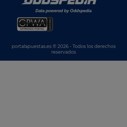
Data powered by Oddspedia
portalapuestas.es ©️ 2026 - Todos los derechos
reservados