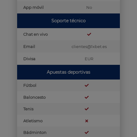
App móvil
No
Soporte técnico
Chat en vivo
Email
clientes@1xbet.es
Divisa
EUR
Apuestas deportivas
Fútbol
Baloncesto
Tenis
Atletismo
Bádminton