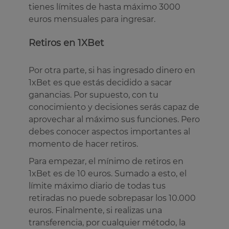
tienes límites de hasta máximo 3000
euros mensuales para ingresar.
Retiros en 1XBet
Por otra parte, si has ingresado dinero en
1xBet es que estás decidido a sacar
ganancias. Por supuesto, con tu
conocimiento y decisiones serás capaz de
aprovechar al máximo sus funciones. Pero
debes conocer aspectos importantes al
momento de hacer retiros.
Para empezar, el mínimo de retiros en
1xBet es de 10 euros. Sumado a esto, el
límite máximo diario de todas tus
retiradas no puede sobrepasar los 10.000
euros. Finalmente, si realizas una
transferencia, por cualquier método, la