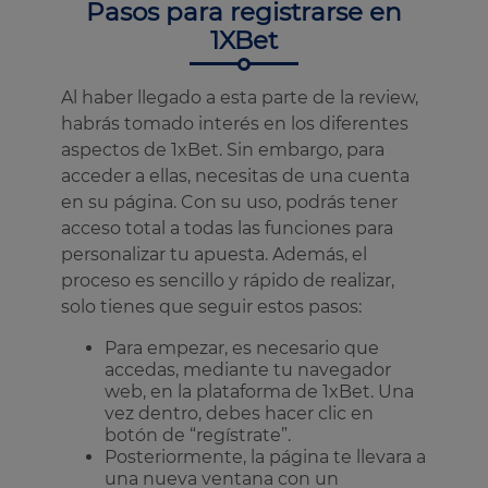
Pasos para registrarse en
1XBet
Al haber llegado a esta parte de la review,
habrás tomado interés en los diferentes
aspectos de 1xBet. Sin embargo, para
acceder a ellas, necesitas de una cuenta
en su página. Con su uso, podrás tener
acceso total a todas las funciones para
personalizar tu apuesta. Además, el
proceso es sencillo y rápido de realizar,
solo tienes que seguir estos pasos:
Para empezar, es necesario que
accedas, mediante tu navegador
web, en la plataforma de 1xBet. Una
vez dentro, debes hacer clic en
botón de “regístrate”.
Posteriormente, la página te llevara a
una nueva ventana con un