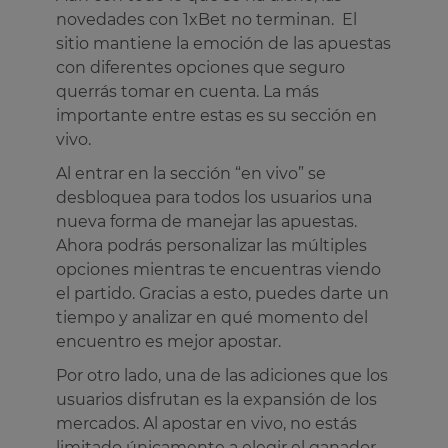
novedades con 1xBet no terminan. El
sitio mantiene la emoción de las apuestas
con diferentes opciones que seguro
querrás tomar en cuenta. La más
importante entre estas es su sección en
vivo.
Al entrar en la sección “en vivo” se
desbloquea para todos los usuarios una
nueva forma de manejar las apuestas.
Ahora podrás personalizar las múltiples
opciones mientras te encuentras viendo
el partido. Gracias a esto, puedes darte un
tiempo y analizar en qué momento del
encuentro es mejor apostar.
Por otro lado, una de las adiciones que los
usuarios disfrutan es la expansión de los
mercados. Al apostar en vivo, no estás
limitado únicamente a elegir el ganador