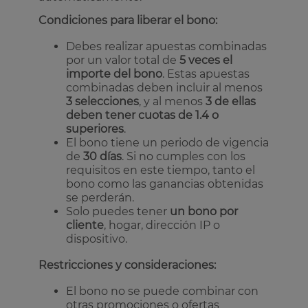
Condiciones para liberar el bono:
Debes realizar apuestas combinadas
por un valor total de
5 veces el
importe del bono
. Estas apuestas
combinadas deben incluir al menos
3 selecciones
, y al menos
3 de ellas
deben tener cuotas de 1.4 o
superiores
.
El bono tiene un periodo de vigencia
de
30 días
. Si no cumples con los
requisitos en este tiempo, tanto el
bono como las ganancias obtenidas
se perderán.
Solo puedes tener
un bono por
cliente
, hogar, dirección IP o
dispositivo.
Restricciones y consideraciones:
El bono no se puede combinar con
otras promociones o ofertas