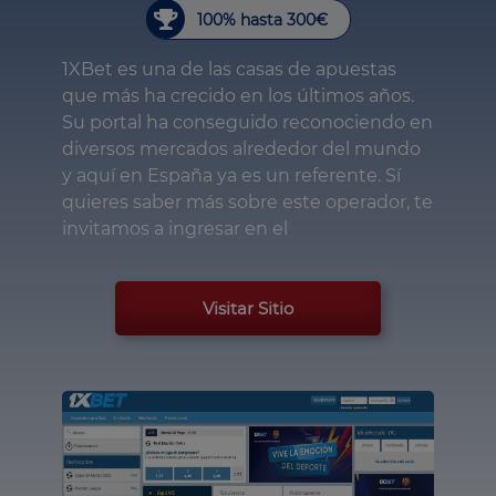
100% hasta 300€
1XBet es una de las casas de apuestas
que más ha crecido en los últimos años.
Su portal ha conseguido reconociendo en
diversos mercados alrededor del mundo
y aquí en España ya es un referente. Sí
quieres saber más sobre este operador, te
invitamos a ingresar en el
Visitar Sitio