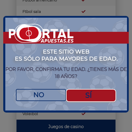
Fútbol americano
Ftbol sala
Galgos
Golf
Hockey hielo
ESTE SITIO WEB
Juegos olímpicos
ES SÓLO PARA MAYORES DE EDAD.
Motor
POR FAVOR, CONFIRMA TU EDAD. ¿TIENES MÁS DE
18 AÑOS?
Padel
Snooker
NO
SÍ
UFC/MMA
Voleibol
Juegos de casino