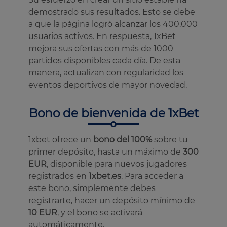
demostrado sus resultados. Esto se debe
a que la página logró alcanzar los 400.000
usuarios activos. En respuesta, 1xBet
mejora sus ofertas con más de 1000
partidos disponibles cada día. De esta
manera, actualizan con regularidad los
eventos deportivos de mayor novedad.
Bono de bienvenida de 1xBet
1xbet ofrece un
bono del 100%
sobre tu
primer depósito, hasta un máximo de
300
EUR
, disponible para nuevos jugadores
registrados en
1xbet.es
. Para acceder a
este bono, simplemente debes
registrarte, hacer un depósito mínimo de
10 EUR
, y el bono se activará
automáticamente.