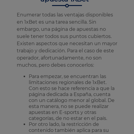
Enumerar todas las ventajas disponibles
en 1xBet es una tarea sencilla. Sin
embargo, una página de apuestas no
suele tener todos sus puntos cubiertos.
Existen aspectos que necesitan un mayor
trabajo y dedicación. Para el caso de este
operador, afortunadamente, no son
muchos, pero debes conocerlos:
Para empezar, se encuentran las
limitaciones regionales de 1xBet.
Con esto se hace referencia a que la
página dedicada a España, cuenta
con un catálogo menor al global. De
esta manera, no se puede realizar
apuestas en E-sports y otras
categorías, de no estar en el país.
Por otro lado, la restricción de
contenido también aplica para su