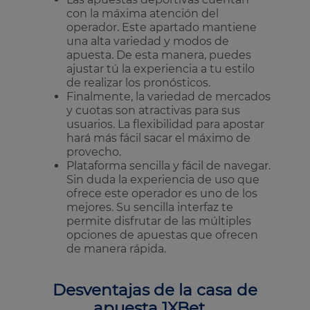
con la máxima atención del
operador. Este apartado mantiene
una alta variedad y modos de
apuesta. De esta manera, puedes
ajustar tú la experiencia a tu estilo
de realizar los pronósticos.
Finalmente, la variedad de mercados
y cuotas son atractivas para sus
usuarios. La flexibilidad para apostar
hará más fácil sacar el máximo de
provecho.
Plataforma sencilla y fácil de navegar.
Sin duda la experiencia de uso que
ofrece este operador es uno de los
mejores. Su sencilla interfaz te
permite disfrutar de las múltiples
opciones de apuestas que ofrecen
de manera rápida.
Desventajas de la casa de
apuesta 1XBet