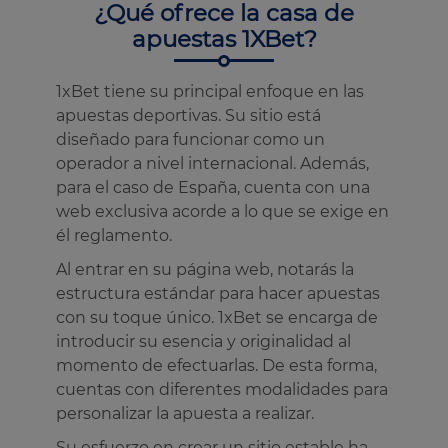
¿Qué ofrece la casa de
apuestas 1XBet?
1xBet tiene su principal enfoque en las
apuestas deportivas. Su sitio está
diseñado para funcionar como un
operador a nivel internacional. Además,
para el caso de España, cuenta con una
web exclusiva acorde a lo que se exige en
él reglamento.
Al entrar en su página web, notarás la
estructura estándar para hacer apuestas
con su toque único. 1xBet se encarga de
introducir su esencia y originalidad al
momento de efectuarlas. De esta forma,
cuentas con diferentes modalidades para
personalizar la apuesta a realizar.
Su esfuerzo en crear un sitio estable ha