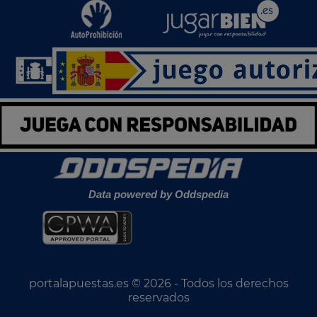
Data powered by Oddspedia
portalapuestas.es ©️ 2026 - Todos los derechos
reservados