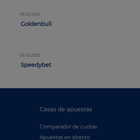
05.02.2025
Goldenbull
05.02.2025
Speedybet
Casas de apuestas
Comparador de cuotas
Apuestas en directo