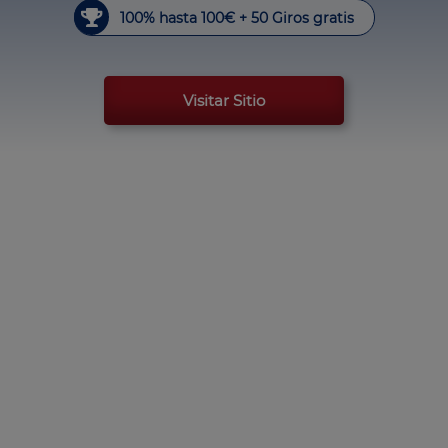
100% hasta 100€ + 50 Giros gratis
Visitar Sitio