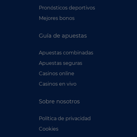
Pronósticos deportivos
Mejores bonos
Guía de apuestas
Apuestas combinadas
Apuestas seguras
Casinos online
Casinos en vivo
Sobre nosotros
Política de privacidad
Cookies