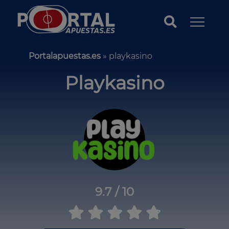
Portalapuestas.es
»
playkasino
Playkasino
9.7
/ 10