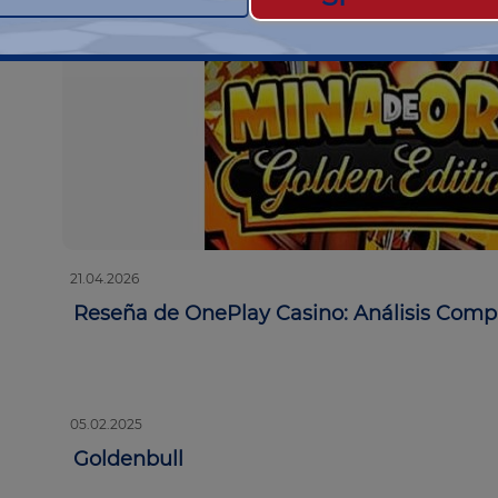
21.04.2026
Reseña de OnePlay Casino: Análisis Comp
05.02.2025
Goldenbull