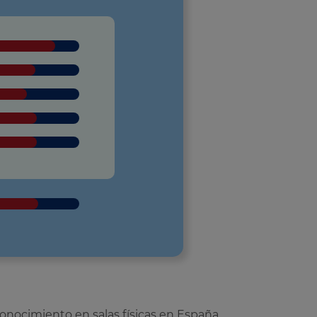
onocimiento en salas físicas en España.