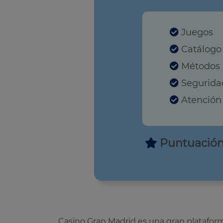
Juegos
Catálogo
Métodos 
Segurida
Atención 
Puntuación
Casino Gran Madrid es una gran plataform