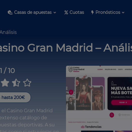
Casas de apuestas
Cuotas
Pronósticos
Análisis
sino Gran Madrid – Análi
1
/ 10
 hasta 200€
l el Casino Gran Madrid
 extenso catálogo de
uestas deportivas. A su
ntas como si estuvieras en