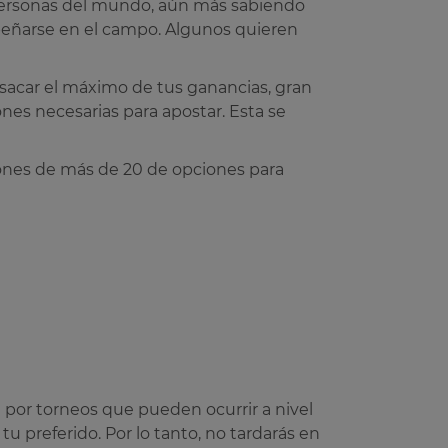
s personas del mundo, aún más sabiendo
empeñarse en el campo. Algunos quieren
 sacar el máximo de tus ganancias, gran
ones necesarias para apostar. Esta se
pones de más de 20 de opciones para
 por torneos que pueden ocurrir a nivel
tu preferido. Por lo tanto, no tardarás en