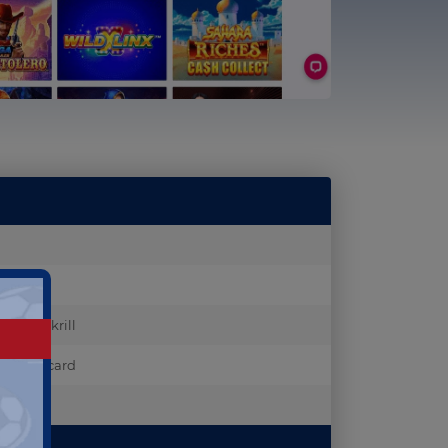
nsfer, Skrill
, Paysafecard