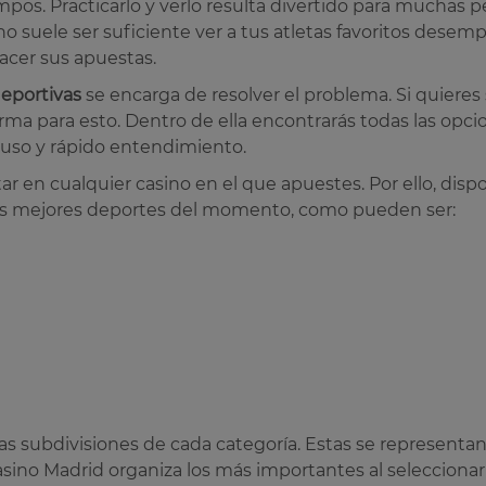
mpos. Practicarlo y verlo resulta divertido para mucha
 no suele ser suficiente ver a tus atletas favoritos des
acer sus apuestas.
eportivas
se encarga de resolver el problema. Si quieres
orma para esto. Dentro de ella encontrarás todas las opci
 uso y rápido entendimiento.
ar en cualquier casino en el que apuestes. Por ello, dis
 los mejores deportes del momento, como pueden ser:
as subdivisiones de cada categoría. Estas se representan
Casino Madrid organiza los más importantes al seleccionar 