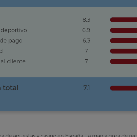
8.3
6.9
 deportivo
6.3
de pago
7
d
7
al cliente
 total
7.1
a de apuestas y casino en España. La marca goza de rec