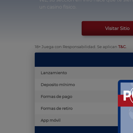
un casino físico.
Visitar Sitio
18+ Juega con Responsabilidad. Se aplican
T&C.
Lanzamiento
Deposito mínimo
Formas de pago
Formas de retiro
App móvil